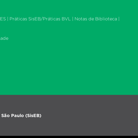
ES |
Práticas SisEB/Práticas BVL
|
Notas de Biblioteca
|
dade
 São Paulo (SisEB)