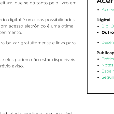
Acer
leitura, que se dá tanto pelo livro em
Acerv
ndo digital é uma das possibilidades
Digital
 com acesso eletrônico é uma ótima
Bibli
etenimento.
Outro
Desen
ra baixar gratuitamente e links para
Publica
Práti
que eles podem não estar disponíveis
Notas 
évio aviso.
Espal
Segun
al adaptada com linguagem acessível