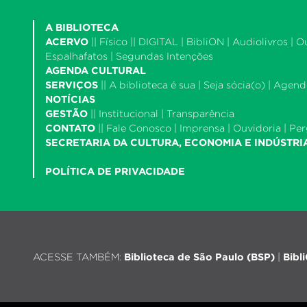
A BIBLIOTECA
ACERVO
||
Físico
|| DIGITAL |
BibliON
|
Audiolivros
|
O
Espalhafatos
|
Segundas Intenções
AGENDA CULTURAL
SERVIÇOS
||
A biblioteca é sua
|
Seja sócia(o)
|
Agende
NOTÍCIAS
GESTÃO
||
Institucional
|
Transparência
CONTATO
||
Fale Conosco
|
Imprensa
|
Ouvidoria
|
Per
SECRETARIA DA CULTURA, ECONOMIA E INDÚSTRI
POLÍTICA DE PRIVACIDADE
ACESSE TAMBÉM:
Biblioteca de São Paulo (BSP)
|
Bibl