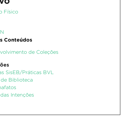
vo
o Físico
ON
s Conteúdos
volvimento de Coleções
ções
cas SisEB/Práticas BVL
de Biblioteca
hafatos
das Intenções