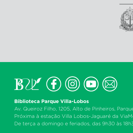
Biblioteca Parque Villa-Lobos
Av. Queiroz Filho, 1205, Alto de Pinheiros, Parqu
Próxima à estação Villa Lobos-Jaguaré da ViaMo
De terça a domingo e feriados, das 9h30 às 18h30