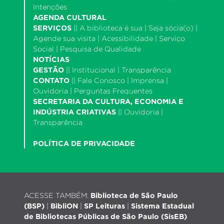
Intenções
AGENDA CULTURAL
SERVIÇOS
||
A biblioteca é sua
|
Seja sócia(o)
|
Agende sua visita
|
Acessibilidade
|
Serviço
Social
|
Pesquisa de Qualidade
NOTÍCIAS
GESTÃO
||
Institucional
|
Transparência
CONTATO
||
Fale Conosco
|
Imprensa
|
Ouvidoria
|
Perguntas Frequentes
SECRETARIA DA CULTURA, ECONOMIA E
INDÚSTRIA CRIATIVAS
||
Ouvidoria
|
Transparência
POLÍTICA DE PRIVACIDADE
ACESSE TAMBÉM:
Biblioteca de São Paulo
(BSP)
|
BibliON
|
SP Leituras
|
Sistema Estadual
de Bibliotecas Públicas de São Paulo (SisEB)