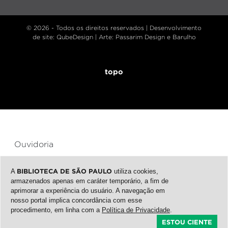
© 2026 - Todos os direitos reservados |
Desenvolvimento
de site
: QubeDesign | Arte: Passarim Design e Barulho
topo
Ouvidoria
Transparência
A
BIBLIOTECA DE SÃO PAULO
utiliza cookies,
armazenados apenas em caráter temporário, a fim de
SIC
aprimorar a experiência do usuário. A navegação em
nosso portal implica concordância com esse
procedimento, em linha com a
Política de Privacidade
.
ESTOU CIENTE
FAÇA A SUA CARTEIRINHA GRATUITAMENTE