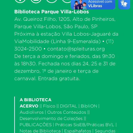
Biblioteca Parque Villa-Lobos
Av. Queiroz Filho, 1205, Alto de Pinheiros,
Parque Villa-Lobos, São Paulo, SP
Próxima à estação Villa Lobos-Jaguaré da
ViaMobilidade (Linha 9-Esmeralda) • (11)
3024-2500 •
contato@spleituras.org
De terça a domingo e feriados, das 9h30
às 18h30. Fechada nos dias 24, 25 e 31 de
dezembro, 1º de janeiro e terça de
carnaval. Entrada gratuita.
A BIBLIOTECA
ACERVO
||
Físico
|| DIGITAL |
BibliON
|
Audiolivros
|
Outros Conteúdos
||
Desenvolvimento de Coleções
||
PUBLICAÇÕES |
Práticas SisEB/Práticas BVL
|
Notas de Biblioteca
|
Espalhafatos
|
Segundas