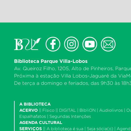
Biblioteca Parque Villa-Lobos
Av. Queiroz Filho, 1205, Alto de Pinheiros, Parqu
Próxima à estação Villa Lobos-Jaguaré da ViaMo
De terça a domingo e feriados, das 9h30 às 18h30
A BIBLIOTECA
ACERVO
||
Físico
|| DIGITAL |
BibliON
|
Audiolivros
|
O
Espalhafatos
|
Segundas Intenções
AGENDA CULTURAL
SERVIÇOS
||
A biblioteca é sua
|
Seja sócia(o)
|
Agende