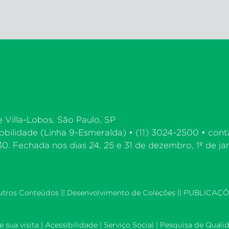
e Villa-Lobos, São Paulo, SP
bilidade (Linha 9-Esmeralda) • (11) 3024-2500 •
cont
. Fechada nos dias 24, 25 e 31 de dezembro, 1º de jan
utros Conteúdos
||
Desenvolvimento de Coleções
|| PUBLICAÇÕ
 sua visita
|
Acessibilidade
|
Serviço Social
|
Pesquisa de Quali